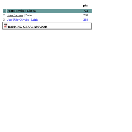
AMADOR
pts
1
Pedro Pereira
| Lisboa
724
2
João Barbosa
| Porto
288
3
José Rijo Oliveira
| Leiria
288
RANKING GERAL AMADOR